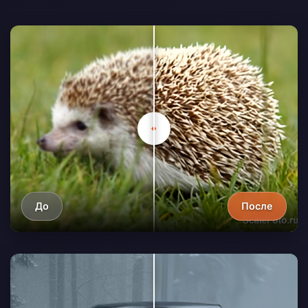
До
После